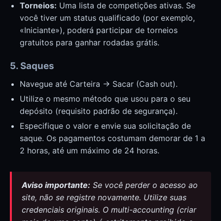
Torneios:
Uma lista de competições ativas. Se
você tiver um status qualificado (por exemplo,
«Iniciante»), poderá participar de torneios
gratuitos para ganhar rodadas grátis.
5. Saques
Navegue até Carteira -> Sacar (Cash out).
Utilize o mesmo método que usou para o seu
depósito (requisito padrão de segurança).
Especifique o valor e envie sua solicitação de
saque. Os pagamentos costumam demorar de 1 a
2 horas, até um máximo de 24 horas.
Aviso importante:
Se você perder o acesso ao
site, não se registre novamente. Utilize suas
credenciais originais. O multi-accounting (criar