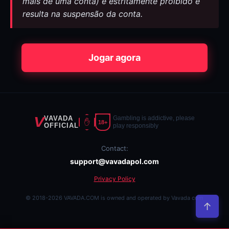
mais de uma conta) é estritamente proibido e
resulta na suspensão da conta.
Jogar agora
V
VAVADA
Gambling is addictive, please
✋
18+
OFFICIAL
play responsibly
Contact:
support@vavadapol.com
Privacy Policy
© 2018-2026 VAVADA.COM is owned and operated by Vavada com
↑