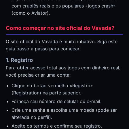
com crupiês reais e os populares «jogos crash»
(como o Aviator).
Como começar no site oficial do Vavada?
O site oficial do Vavada é muito intuitivo. Siga este
guia passo a passo para começar:
1. Registro
Para obter acesso total aos jogos com dinheiro real,
você precisa criar uma conta:
Clique no botão vermelho «Registro»
(Registration) na parte superior.
Forneça seu número de celular ou e-mail.
Crie uma senha e escolha uma moeda (pode ser
alterada no perfil).
Aceite os termos e confirme seu registro.