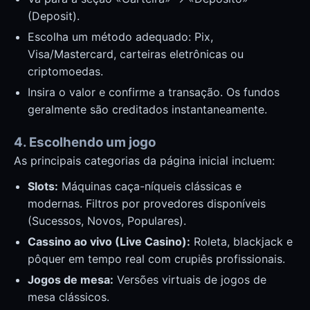
(Deposit).
Escolha um método adequado: Pix,
Visa/Mastercard, carteiras eletrônicas ou
criptomoedas.
Insira o valor e confirme a transação. Os fundos
geralmente são creditados instantaneamente.
4. Escolhendo um jogo
As principais categorias da página inicial incluem:
Slots:
Máquinas caça-níqueis clássicas e
modernas. Filtros por provedores disponíveis
(Sucessos, Novos, Populares).
Cassino ao vivo (Live Casino):
Roleta, blackjack e
pôquer em tempo real com crupiês profissionais.
Jogos de mesa:
Versões virtuais de jogos de
mesa clássicos.